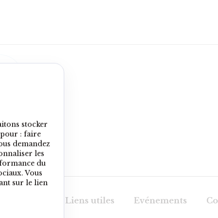
aitons stocker
pour : faire
 vous demandez
onnaliser les
erformance du
ociaux. Vous
t sur le lien
artenaires
Liens utiles
Evénements
Co